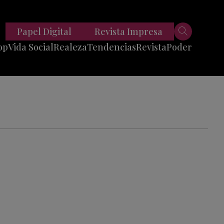
Papel Digital
Revista Impresa
op
Vida Social
Realeza
Tendencias
Revista
Poder
Belleza
Entrevistas
Moda
Mundo
Foodie
11 Preguntas
es
Fitness
Reportajes
Viajes
Tech