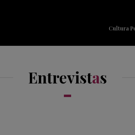
Cultura P
Cine
Series
Entrevist
a
s
Música
Celebriti