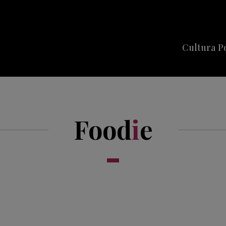
Cultura P
Cine
Series
Food
i
e
Música
Celebriti