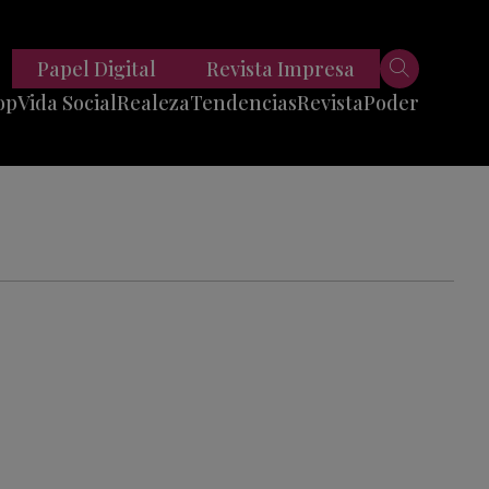
Papel Digital
Revista Impresa
op
Vida Social
Realeza
Tendencias
Revista
Poder
Belleza
Entrevistas
Moda
Mundo
Foodie
11 Preguntas
es
Fitness
Reportajes
Viajes
Tech