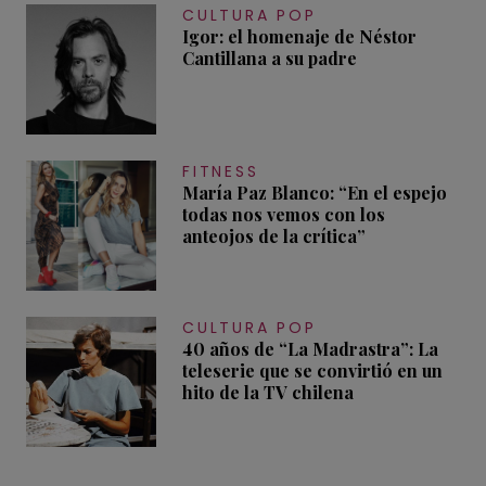
CULTURA POP
Igor: el homenaje de Néstor
Cantillana a su padre
FITNESS
María Paz Blanco: “En el espejo
todas nos vemos con los
anteojos de la crítica”
CULTURA POP
40 años de “La Madrastra”: La
teleserie que se convirtió en un
hito de la TV chilena