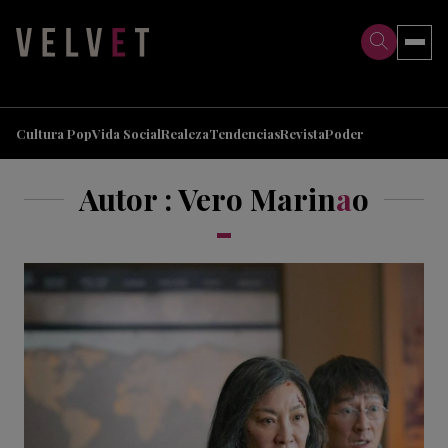
>
>
Cultura Pop
Vida Social
Realeza
Tendencias
Revista
Poder
Autor : Vero Marin
a
o