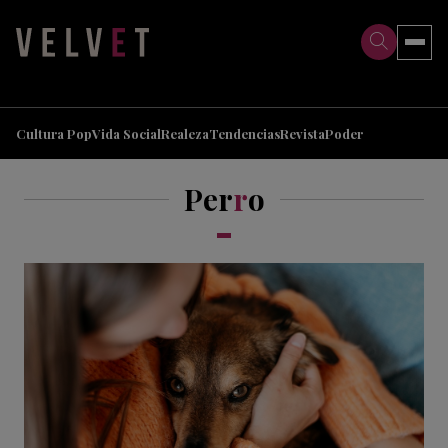
>
>
Cultura Pop
Vida Social
Realeza
Tendencias
Revista
Poder
Per
r
o