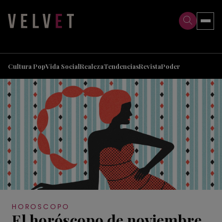
>
>
Cultura Pop
Vida Social
Realeza
Tendencias
Revista
Poder
HOROSCOPO
El horóscopo de noviembre