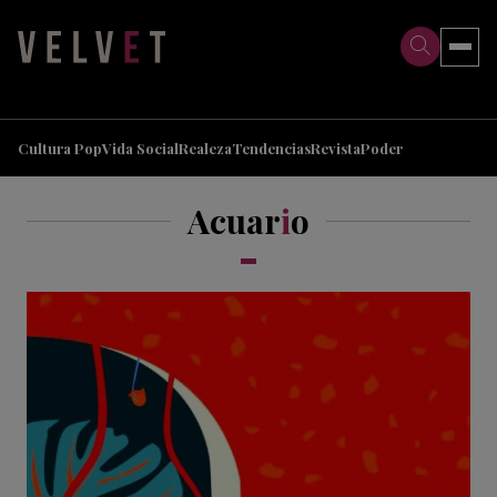
>
>
Cultura Pop
Vida Social
Realeza
Tendencias
Revista
Poder
Acuar
i
o