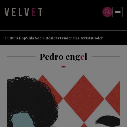
>
>
Cultura Pop
Vida Social
Realeza
Tendencias
Revista
Poder
Pedro eng
e
l