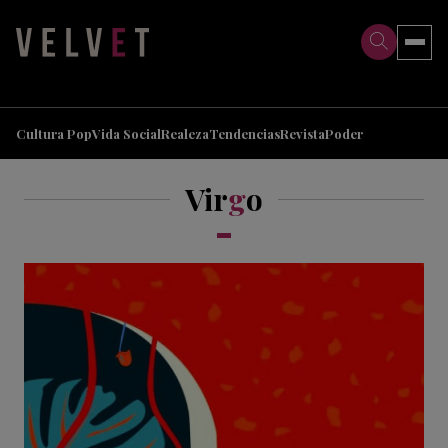
>
>
Cultura Pop
Vida Social
Realeza
Tendencias
Revista
Poder
Vir
g
o