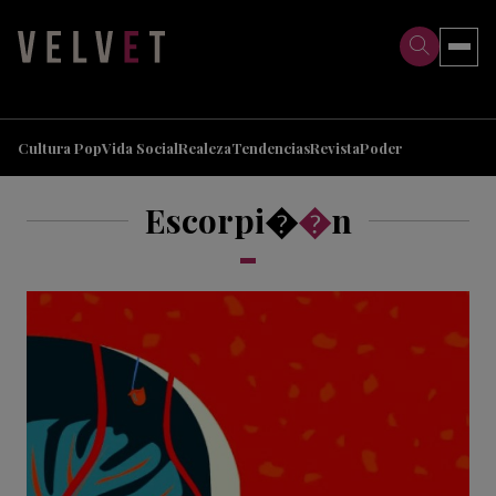
>
>
Cultura Pop
Vida Social
Realeza
Tendencias
Revista
Poder
Escorpi�
�
n