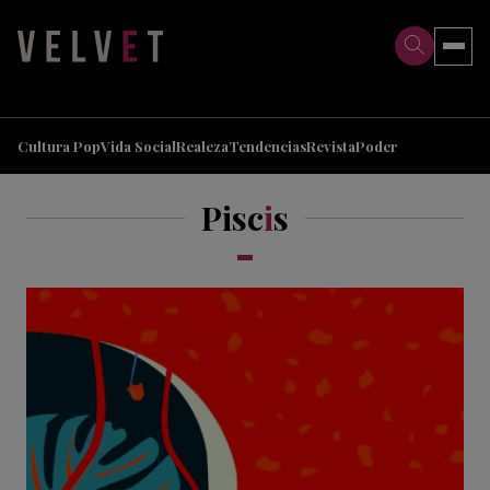
>
>
Cultura Pop
Vida Social
Realeza
Tendencias
Revista
Poder
Pisc
i
s