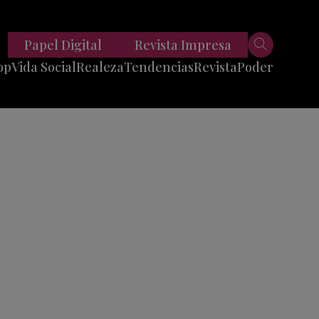
Papel Digital
Revista Impresa
op
Vida Social
Realeza
Tendencias
Revista
Poder
Belleza
Entrevistas
Moda
Mundo
Foodie
11 Preguntas
es
Fitness
Reportajes
Viajes
Tech