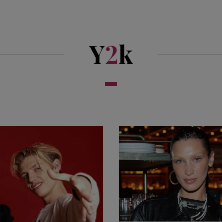
Y
2
k