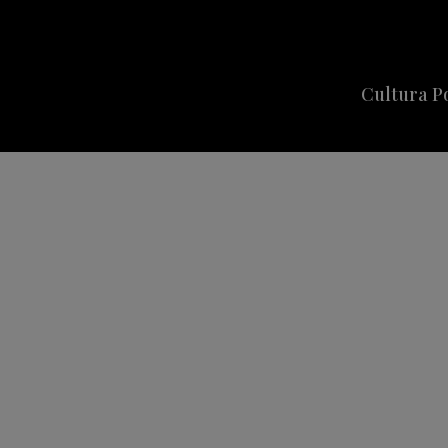
Cultura P
Cine
Series
Música
Celebriti