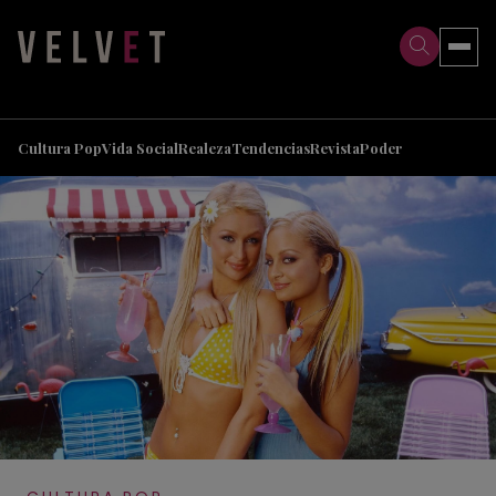
>
>
Cultura Pop
Vida Social
Realeza
Tendencias
Revista
Poder