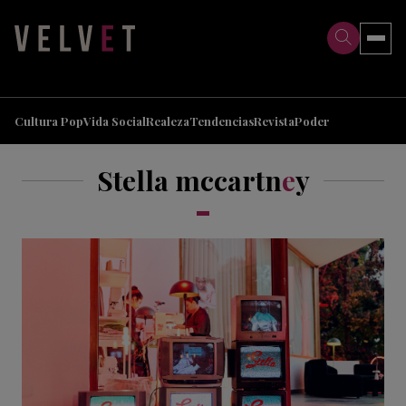
>
>
Cultura Pop
Vida Social
Realeza
Tendencias
Revista
Poder
Stella mccartn
e
y