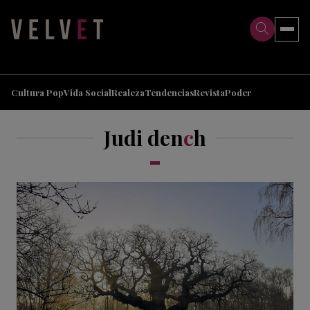
>
>
Cultura Pop
Vida Social
Realeza
Tendencias
Revista
Poder
Judi den
c
h