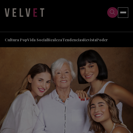
>
>
Cultura Pop
Vida Social
Realeza
Tendencias
Revista
Poder