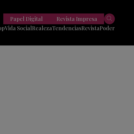
Papel Digital
Revista Impresa
op
Vida Social
Realeza
Tendencias
Revista
Poder
Belleza
Entrevistas
Moda
Mundo
Foodie
11 Preguntas
es
Fitness
Reportajes
Viajes
Tech