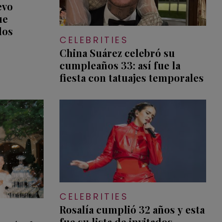
evo
ue
los
CELEBRITIES
China Suárez celebró su
cumpleaños 33: así fue la
fiesta con tatuajes temporales
CELEBRITIES
Rosalía cumplió 32 años y esta
fue su lista de invitados