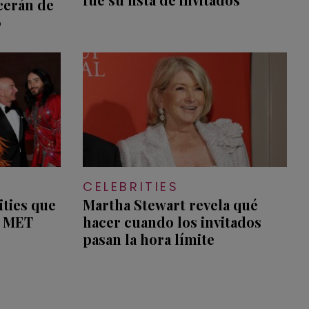
cerán de
5
CELEBRITIES
ities que
Martha Stewart revela qué
a MET
hacer cuando los invitados
pasan la hora límite