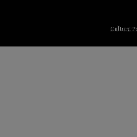
Cultura P
Cine
Series
Música
Celebriti