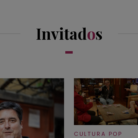
Invitad
o
s
CULTURA POP