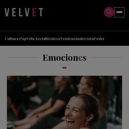
>
>
Cultura Pop
Vida Social
Realeza
Tendencias
Revista
Poder
Emocion
e
s