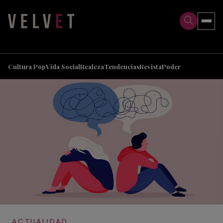
>
>
Cultura Pop
Vida Social
Realeza
Tendencias
Revista
Poder
ACTUALIDAD