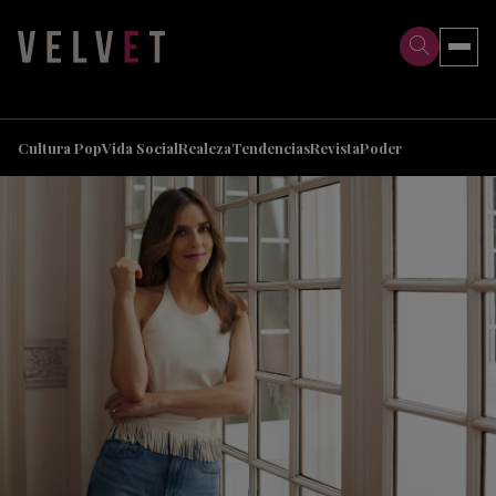
>
>
Cultura Pop
Vida Social
Realeza
Tendencias
Revista
Poder