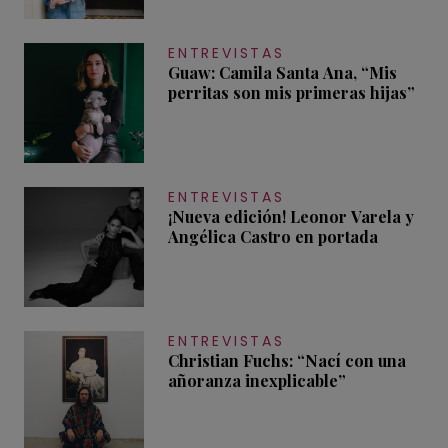
ENTREVISTAS
Guaw: Camila Santa Ana, “Mis
perritas son mis primeras hijas”
ENTREVISTAS
¡Nueva edición! Leonor Varela y
Angélica Castro en portada
ENTREVISTAS
Christian Fuchs: “Nací con una
añoranza inexplicable”