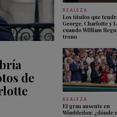
REALEZA
Los títulos que tend
George, Charlotte y L
cuando William llegu
trono
bría
otos de
lotte
REALEZA
El gran ausente en
Wimbledon: ¿dónde e