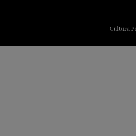
Cultura P
Cine
Series
Música
Celebriti