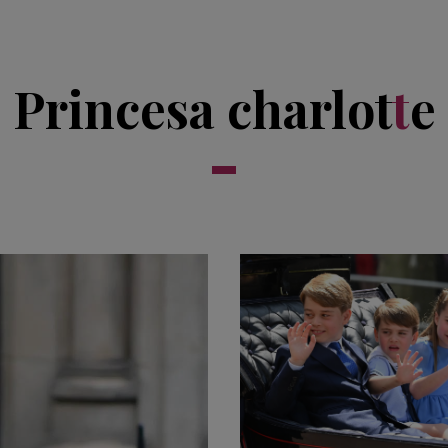
Princesa charlot
t
e