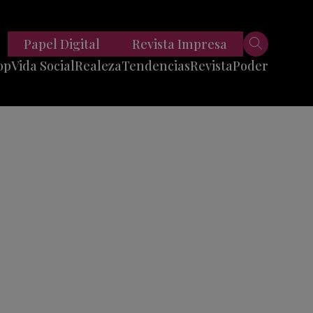
Papel Digital
Revista Impresa
op
Vida Social
Realeza
Tendencias
Revista
Poder
Belleza
Entrevistas
Moda
Mundo
Foodie
11 Preguntas
es
Fitness
Reportajes
Viajes
Tech