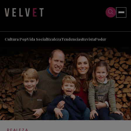
>
>
Cultura Pop
Vida Social
Realeza
Tendencias
Revista
Poder
REALEZA