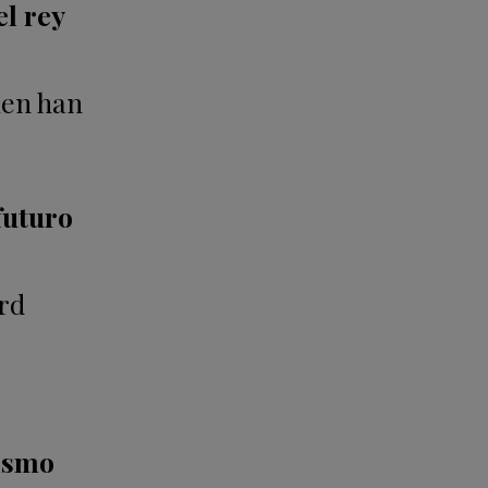
l rey
ien han
futuro
rd
mismo