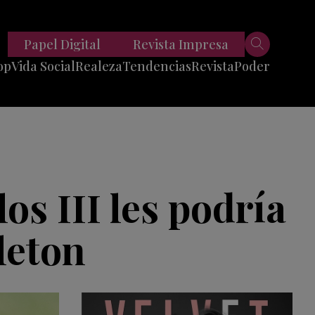
Papel Digital
Revista Impresa
op
Vida Social
Realeza
Tendencias
Revista
Poder
Belleza
Entrevistas
Moda
Mundo
Foodie
11 Preguntas
es
Fitness
Reportajes
los III les podría
Viajes
Tech
leton