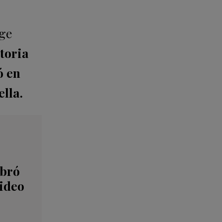
rge
toria
ó en
lla.
ebró
video