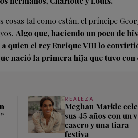
dos hermanos, Charlotte y Louis.
las cosas tal como están, el príncipe Geo
eyos.
Algo que, haciendo un poco de his
a quien el rey Enrique VIII lo convirti
e nació la primera hija que tuvo con e
REALEZA
an
Meghan Markle cel
s”
sus 45 años con un 
casero y una tiara
festiva