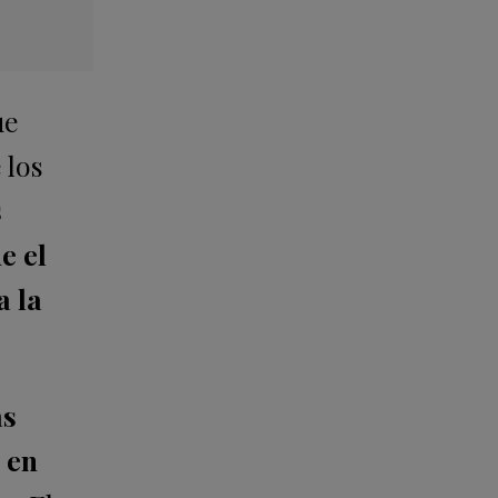
ue
 los
s
e el
a la
ás
 en