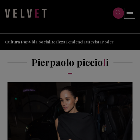
>
>
Cultura Pop
Vida Social
Realeza
Tendencias
Revista
Poder
Pierpaolo piccio
l
i