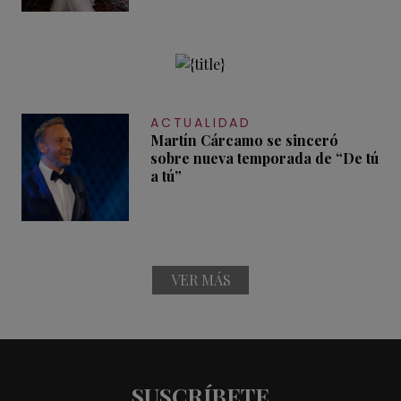
ACTUALIDAD
Martín Cárcamo se sinceró
sobre nueva temporada de “De tú
a tú”
VER MÁS
SUSCRÍBETE