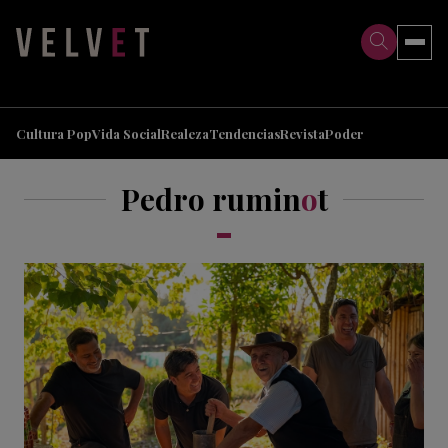
>
>
Cultura Pop
Vida Social
Realeza
Tendencias
Revista
Poder
Pedro rumin
o
t