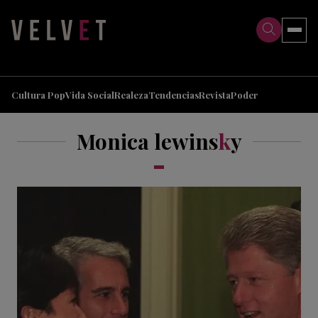
>
>
Cultura Pop
Vida Social
Realeza
Tendencias
Revista
Poder
Monica lewins
k
y