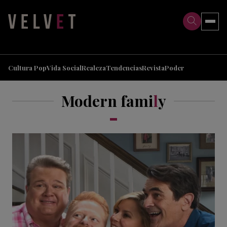
>
>
Cultura Pop
Vida Social
Realeza
Tendencias
Revista
Poder
Modern fami
l
y