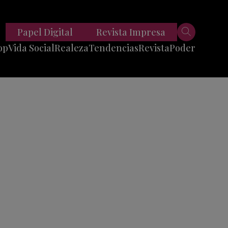
Papel Digital
Revista Impresa
op
Vida Social
Realeza
Tendencias
Revista
Poder
Belleza
Entrevistas
Moda
Mundo
Foodie
11 Preguntas
es
Fitness
Reportajes
Viajes
Tech