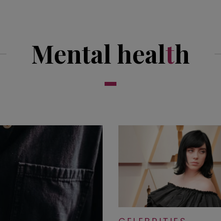
Mental heal
t
h