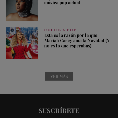
música pop actual
CULTURA POP
Esta es la razón por la que
Mariah Carey ama la Navidad (Y
no es lo que esperabas)
VER MÁS
SUSCRÍBETE