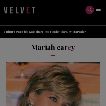
>
>
Cultura Pop
Vida Social
Realeza
Tendencias
Revista
Poder
Mariah car
e
y