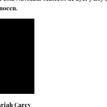
onocen.
riah Carey