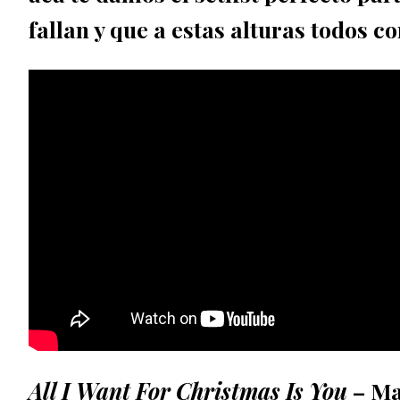
fallan y que a estas alturas todos c
All I Want For Christmas Is You
– Ma