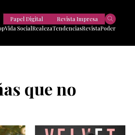
Papel Digital
Revista Impresa
op
Vida Social
Realeza
Tendencias
Revista
Poder
Belleza
Entrevistas
Moda
Mundo
Foodie
11 Preguntas
es
Fitness
Reportajes
ñas que no
Viajes
Tech