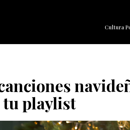
Cultura P
Cine
Series
Música
Celebriti
 canciones navide
tu playlist