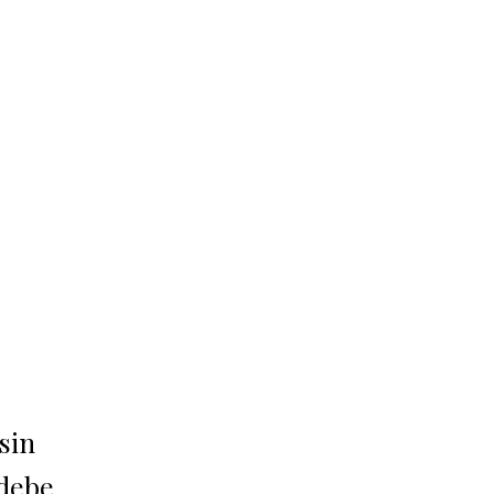
sin
 debe