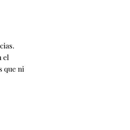
cias.
 el
s que ni