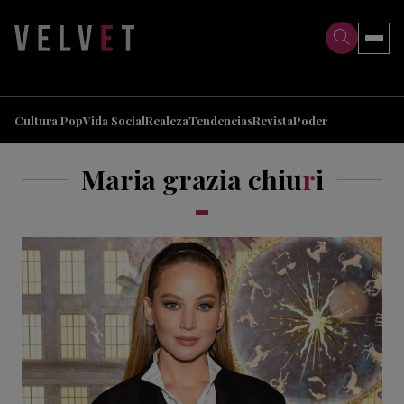
>
>
Cultura Pop
Vida Social
Realeza
Tendencias
Revista
Poder
Maria grazia chiu
r
i