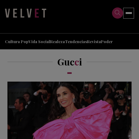
>
>
Cultura Pop
Vida Social
Realeza
Tendencias
Revista
Poder
Guc
c
i