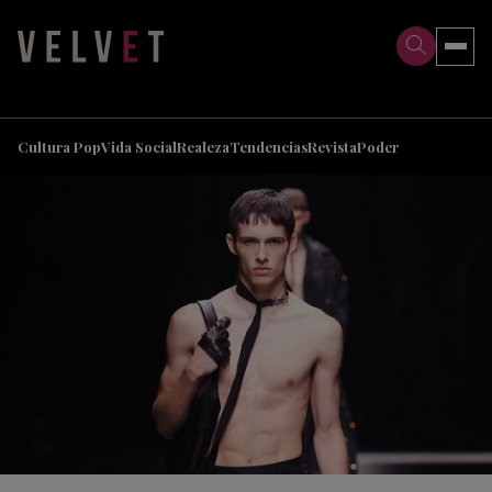
>
>
Cultura Pop
Vida Social
Realeza
Tendencias
Revista
Poder