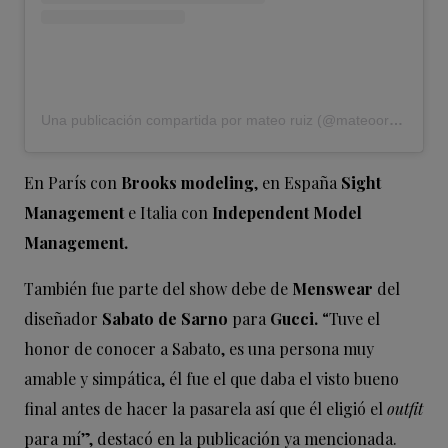
Una publicación compartida por mateo ruiz (@mateooruizz)
En París con
Brooks modeling
, en España
Sight
Management
e Italia con
Independent Model
Management.
También fue parte del show debe de
Menswear
del
diseñador
Sabato de Sarno
para
Gucci.
“Tuve el
honor de conocer a Sabato, es una persona muy
amable y simpática, él fue el que daba el visto bueno
final antes de hacer la pasarela así que él eligió el
outfit
para mí”, destacó en la publicación ya mencionada.