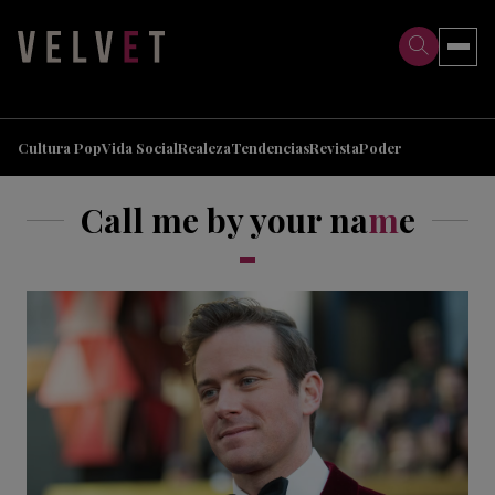
>
>
Cultura Pop
Vida Social
Realeza
Tendencias
Revista
Poder
Call me by your na
m
e