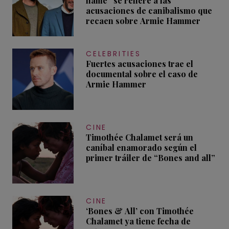
name” se refiere a las
acusaciones de canibalismo que
recaen sobre Armie Hammer
CELEBRITIES
Fuertes acusaciones trae el
documental sobre el caso de
Armie Hammer
CINE
Timothée Chalamet será un
caníbal enamorado según el
primer tráiler de “Bones and all”
CINE
‘Bones & All’ con Timothée
Chalamet ya tiene fecha de