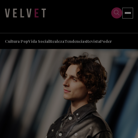
>
>
Cultura Pop
Vida Social
Realeza
Tendencias
Revista
Poder