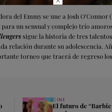
×
nadora del Emmy se une a Josh O’Connor (
) para un sensual y complejo trío amoro
lengers
sigue la historia de tres talento
da relación durante su adolescencia. A
rtante torneo que traerá de regreso lo
.
CINE
o
El futuro de “Barbie