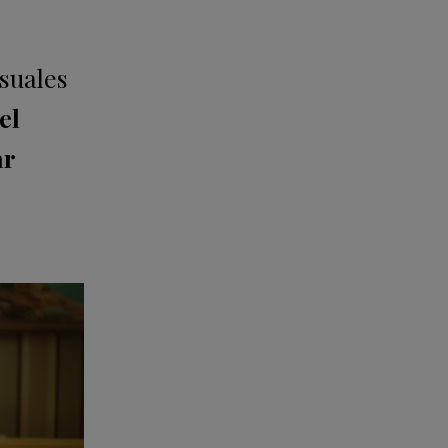
nsuales
el
ar