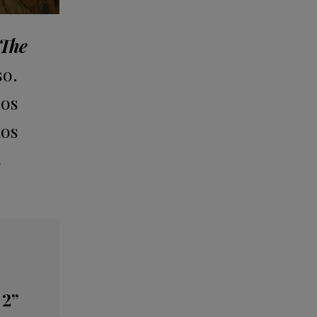
The
so.
sos
ños
s
 2”