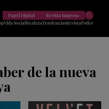
Papel Digital
Revista Impresa
op
Vida Social
Realeza
Tendencias
Revista
Poder
Belleza
Entrevistas
Moda
Mundo
Foodie
11 Preguntas
es
Fitness
Reportajes
aber de la nueva
Viajes
Tech
ya