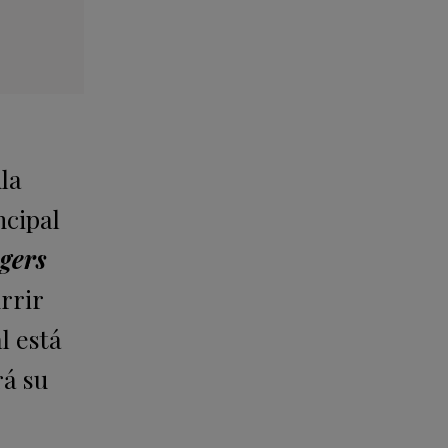
ula
ncipal
gers
rrir
l está
rá su