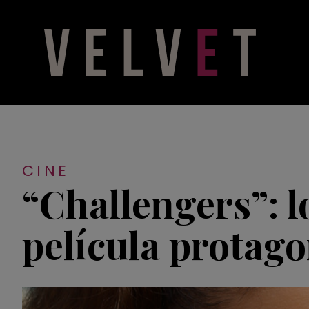
CINE
“Challengers”: l
película protag