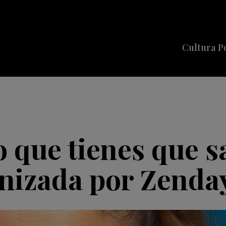
Cultura P
Cine
Series
Música
Celebriti
o que tienes que s
onizada por Zenda