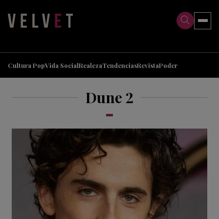
>
>
Cultura Pop
Vida Social
Realeza
Tendencias
Revista
Poder
Dune
2