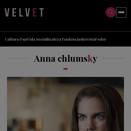
>
>
Cultura Pop
Vida Social
Realeza
Tendencias
Revista
Poder
Anna chlums
k
y