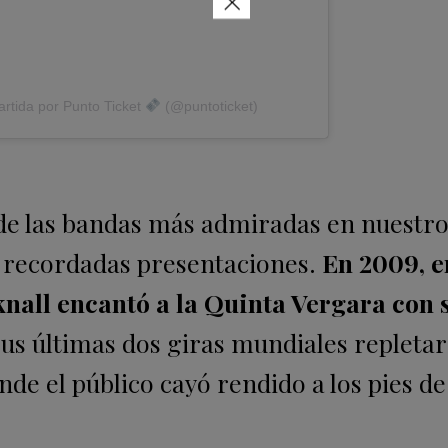
×
rtida por Punto Ticket
(@puntoticket)
de las bandas más admiradas en nuestro
y recordadas presentaciones.
En 2009, e
knall encantó a la Quinta Vergara con 
us últimas dos giras mundiales repleta
de el público cayó rendido a los pies de