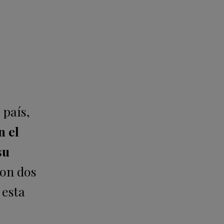
 país,
n el
su
ron dos
 esta