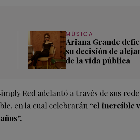
MÚSICA
Ariana Grande defi
su decisión de aleja
de la vida pública
 Simply Red adelantó a través de sus rede
le, en la cual celebrarán
“el increíble 
años”.