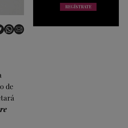
REGÍSTRATE
a
zo de
etará
re