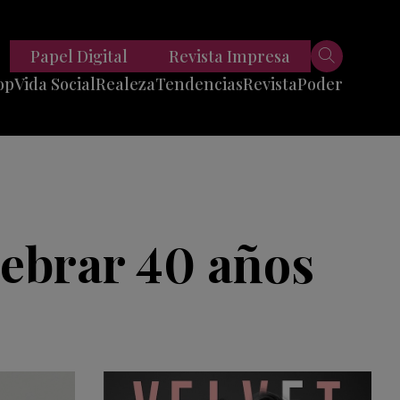
Papel Digital
Revista Impresa
op
Vida Social
Realeza
Tendencias
Revista
Poder
Belleza
Entrevistas
Moda
Mundo
Foodie
11 Preguntas
es
Fitness
Reportajes
lebrar 40 años
Viajes
Tech