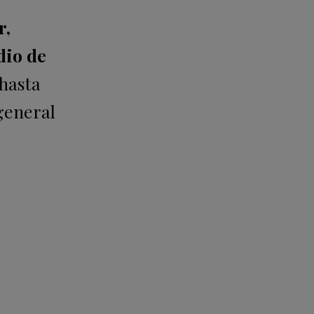
r,
dio de
 hasta
 general