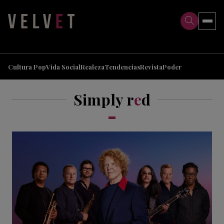
>
>
Cultura Pop
Vida Social
Realeza
Tendencias
Revista
Poder
Simply r
e
d