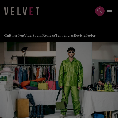
>
>
Cultura Pop
Vida Social
Realeza
Tendencias
Revista
Poder