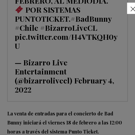
FEBRERO, AL MEDIODÍA.
POR SISTEMAS
PUNTOTICKET.
#BadBunny
#Chile
#BizarroLiveCL
pic.twitter.com/H4VTKQH0y
U
— Bizarro Live
Entertainment
(@bizarrolivecl)
February 4,
2022
La venta de entradas para el concierto de Bad
Bunny iniciará el viernes 18 de febrero a las 12:00
horas a través del sistema Punto Ticket.