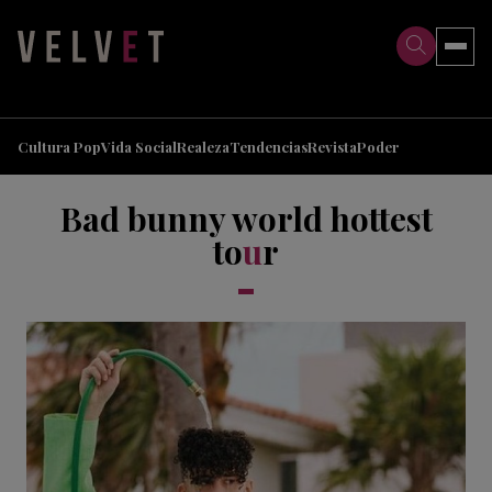
>
>
Cultura Pop
Vida Social
Realeza
Tendencias
Revista
Poder
Bad bunny world hottest
to
u
r