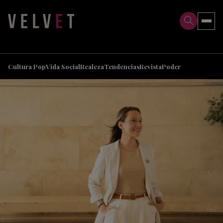
>
>
Cultura Pop
Vida Social
Realeza
Tendencias
Revista
Poder