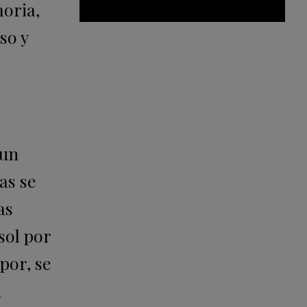
moria,
so y
 un
as se
as
sol por
por, se
n