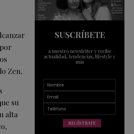
SUSCRÍBETE
alcanzar
 por
a nuestro newsletter y recibe
actualidad, tendencias, lifestyle y
ños
más
do Zen.
s
que su
u alta
REGÍSTRATE
co,