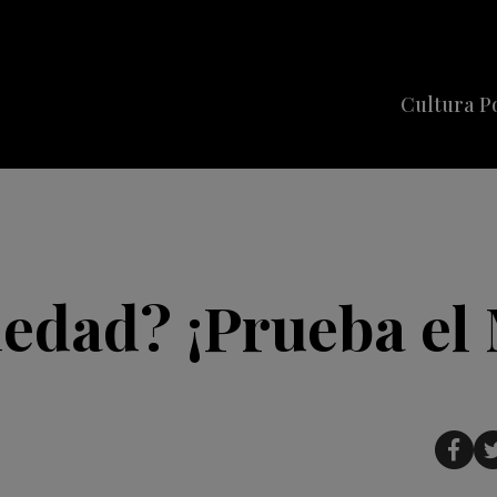
Cultura P
Cine
Series
Música
Celebriti
iedad? ¡Prueba el