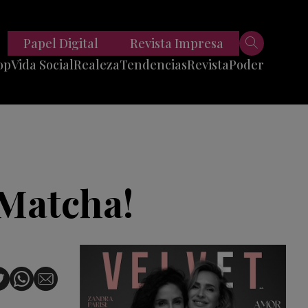
Papel Digital
Revista Impresa
op
Vida Social
Realeza
Tendencias
Revista
Poder
Belleza
Entrevistas
Moda
Mundo
Foodie
11 Preguntas
es
Fitness
Reportajes
 Matcha!
Viajes
Tech