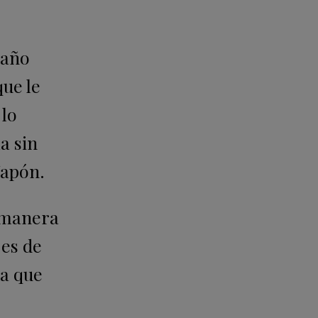
 año
que le
 lo
a sin
Japón.
 manera
 es de
ha que