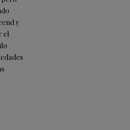
ndo
rend y
 el
ulo
üedades
as