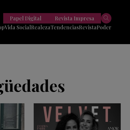
Papel Digital
Revista Impresa
op
Vida Social
Realeza
Tendencias
Revista
Poder
Belleza
Entrevistas
Moda
Mundo
Foodie
11 Preguntas
es
Fitness
Reportajes
igüedades
Viajes
Tech