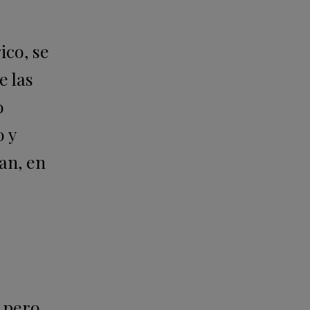
ico, se
e las
o
 y
an, en
, pero