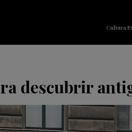
Cultura P
Cine
Series
Música
Celebriti
ara descubrir ant