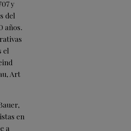
707 y
s del
0 años.
rativas
 el
eind
au, Art
Bauer,
istas en
ue a