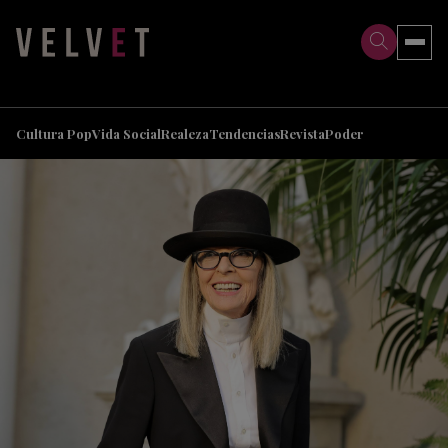
>
>
Cultura Pop
Vida Social
Realeza
Tendencias
Revista
Poder