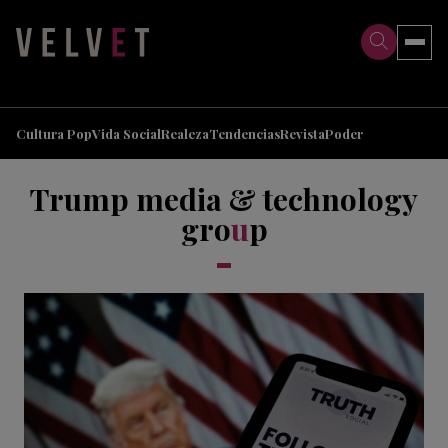
>
>
Cultura Pop
Vida Social
Realeza
Tendencias
Revista
Poder
Trump media & technology
gro
u
p