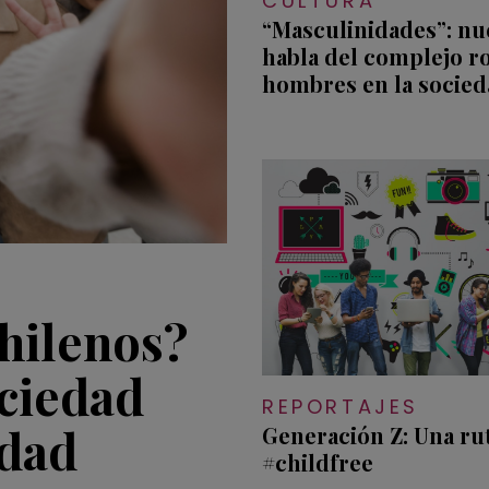
CULTURA
“Masculinidades”: nu
habla del complejo ro
hombres en la socied
chilenos?
ociedad
REPORTAJES
idad
Generación Z: Una ru
#childfree