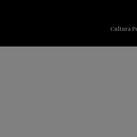
Cultura P
Cine
Series
Música
Celebriti