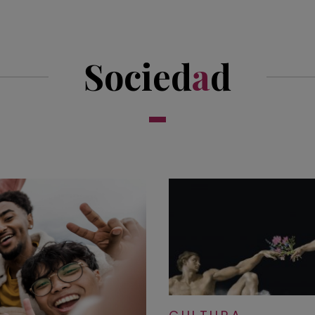
Socied
a
d