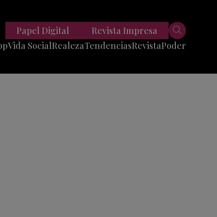
Papel Digital
Revista Impresa
op
Vida Social
Realeza
Tendencias
Revista
Poder
Belleza
Entrevistas
Moda
Mundo
Foodie
11 Preguntas
es
Fitness
Reportajes
Viajes
Tech