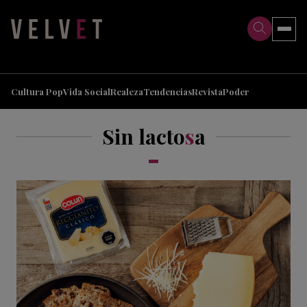
>
>
Cultura Pop
Vida Social
Realeza
Tendencias
Revista
Poder
Sin lacto
s
a