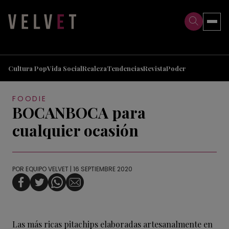
>
>
Cultura Pop
Vida Social
Realeza
Tendencias
Revista
Poder
FOODIE
BOCANBOCA para
cualquier ocasión
POR
EQUIPO VELVET
| 16 SEPTIEMBRE 2020
Las más ricas pitachips elaboradas artesanalmente en