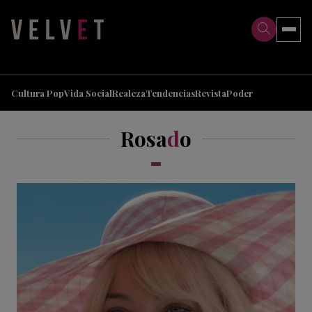
>
>
Cultura Pop
Vida Social
Realeza
Tendencias
Revista
Poder
Rosa
d
o